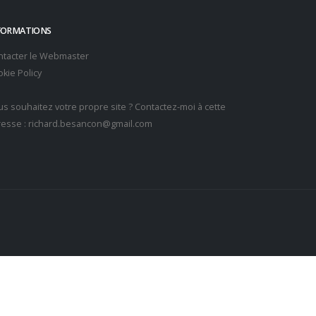
FORMATIONS
ntacter le Webmaster
kie Policy
s souhaitez votre propre site ? Contactez-moi à cette
resse :
richard.besancon@gmail.com