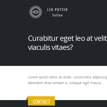
Curabitur eget leo at veli
viaculis vitaes?
Lorem ipsum dolor sit amet, consectetur adipiscing el
bibendum vitae semper a, volutpat eget massa.
CONTACT