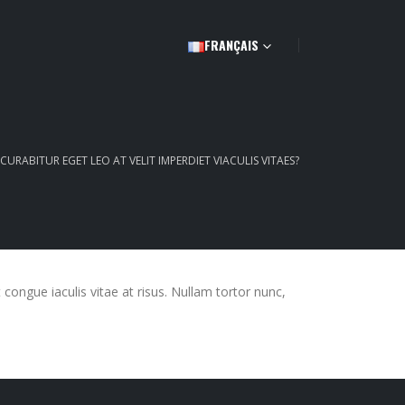
FRANÇAIS
CURABITUR EGET LEO AT VELIT IMPERDIET VIACULIS VITAES?
t congue iaculis vitae at risus. Nullam tortor nunc,