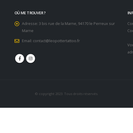
OÙ ME TROUVER ?
IN
Adresse:
3 bis rue de la Marne, 94170 le Perreux sur
Co
Marne
Coo
Email:
contact@leopottertattoo.fr
Vou
ad
© copyright 2023. Tous droits réservés.